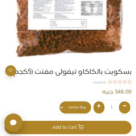
بسكويت بالكاكاو تيفولى مفتت (5كجم)
(0 review)
548.00
جنيه
Add to Cart