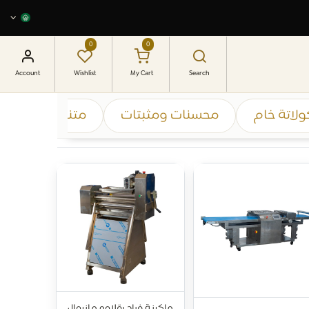
0
0
Account
Wishlist
My Cart
Search
لاتة خام
محسنات ومثبتات
متنوع
برالي
ماكينة فراد بقلاوه مانيوال