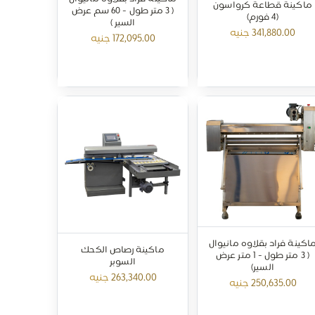
ماكينة قطاعة كرواسون
( 3 متر طول - 60 سم عرض
(4 فورم)
السير )
341,880.00
جنيه
172,095.00
جنيه
تواصل مع Hunters
عادةً بنرد في دقائق
اكينة فراد بقلاوه مانيوال
ماكينة رصاص الكحك
( 3 متر طول - 1 متر عرض
السوبر
السير)
263,340.00
جنيه
250,635.00
جنيه