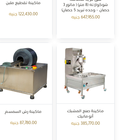
ماكينة تقطيع ملبن
شوكولاته (8 متر) ( ماتور 3
حصان - وحده تبريد 5 حصان)
122,430.00
جنيه
647,955.00
جنيه
ماكينة صنع المشبك
ماكينة رش السمسم
أتوماتيك
87,780.00
جنيه
385,770.00
جنيه