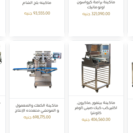
ماكينة برامة كرواسون
ماكينه بلح الشام
اوتوماتيك
93,555.00
جنيه
321,090.00
جنيه
ماكينة بيتفور ,ماكرون,
م
ماكينة الكعك والمعمول
اكلير,كب كيك صينى (اوفر
و الموتشي متعدده الانتاج
كاونتر)
698,775.00
جنيه
406,560.00
جنيه