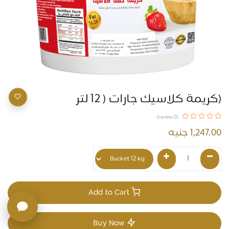
(كريمة كلاسيك جارات ( 12 لتر
(0 review)
1,247.00
جنيه
Add to Cart
Buy Now