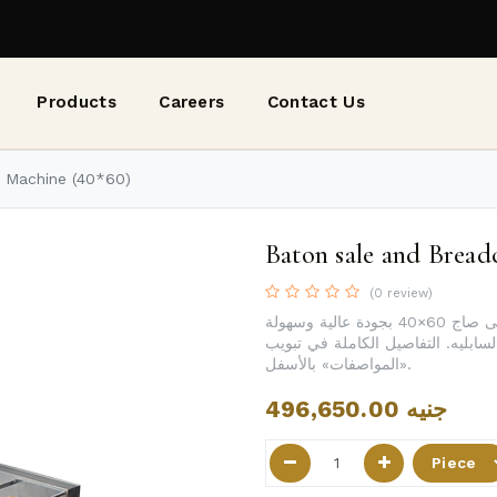
Products
Careers
Contact Us
s Machine (40*60)
Baton sale and Bread
(0 review)
ماكينة الباتون ساليه والبقسماط تنتج أصابع البقسماط على صاج 60×40 بجودة عالية وسهولة
ابليه. التفاصيل الكاملة في تبويب
«المواصفات» بالأسفل.
496,650.00
جنيه