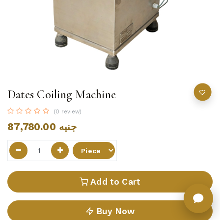
Dates Coiling Machine
(0 review)
87,780.00
جنيه
Add to Cart
Buy Now