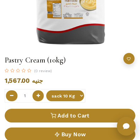
Pastry Cream (10kg)
(0 review)
1,567.00
جنيه
Add to Cart
Buy Now