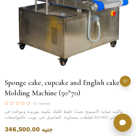
Sponge cake, cupcake and English cake
Molding Machine (50*70)
(0 review)
ماكينة صبابة الأسبونج تصبّ خليط الكيك بكمية موزونة وموحّدة في
صواني 60×80 لطبقات متساوية. التفاصيل في تبويب «المواصفات».
346,500.00
جنيه