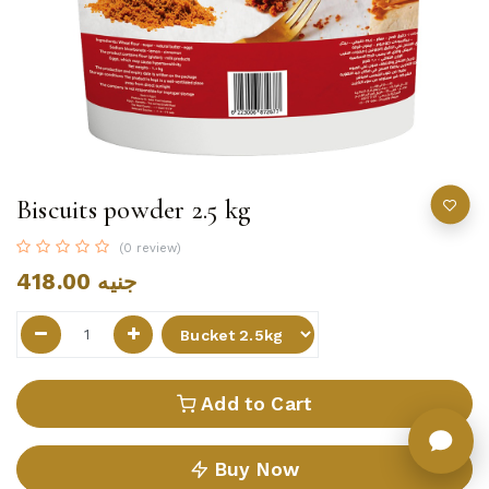
Biscuits powder 2.5 kg
(0 review)
418.00
جنيه
Add to Cart
Buy Now