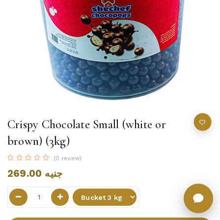
Crispy Chocolate Small (white or
brown) (3kg)
(0 review)
269.00
جنيه