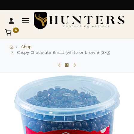
0
تواصل مع Hunters
عادةً بنرد في دقائق
Shop
Crispy Chocolate Small (white or brown) (3kg)