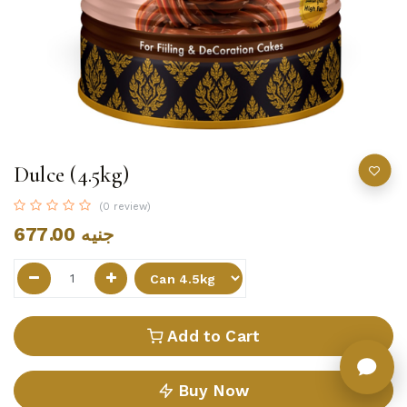
Dulce (4.5kg)
(0 review)
677.00
جنيه
Add to Cart
Buy Now