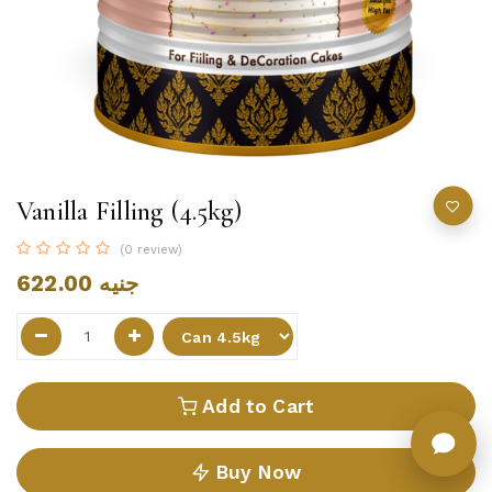
Vanilla Filling (4.5kg)
(0 review)
622.00
جنيه
Add to Cart
Buy Now