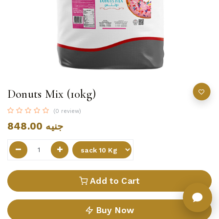
Donuts Mix (10kg)
(0 review)
848.00
جنيه
Add to Cart
Buy Now